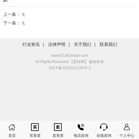
上一条：
无
下一条：
无
行业资讯
|
法律声明
|
关于我们
|
联系我们
www.51zhizhuan.com
All Rights Reserved 【直转网】 版权所有
京ICP备2022012134号-2






首页
买资质
卖资质
电话咨询
在线咨询
个人中心