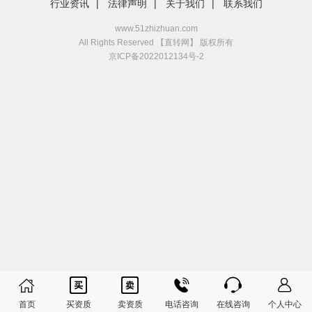
行业资讯
|
法律声明
|
关于我们
|
联系我们
www.51zhizhuan.com
All Rights Reserved 【直转网】 版权所有
京ICP备2022012134号-2






首页
买资质
卖资质
电话咨询
在线咨询
个人中心