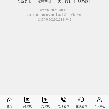
行业资讯
|
法律声明
|
关于我们
|
联系我们
www.51zhizhuan.com
All Rights Reserved 【直转网】 版权所有
京ICP备2022012134号-2






首页
买资质
卖资质
电话咨询
在线咨询
个人中心