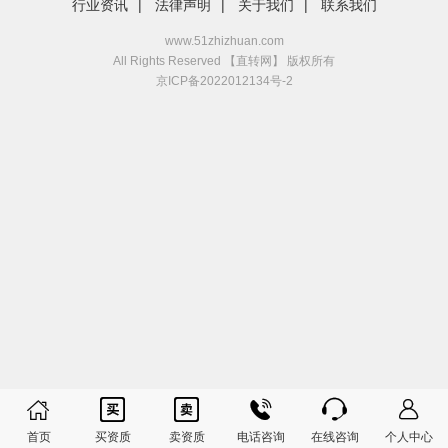
行业资讯
|
法律声明
|
关于我们
|
联系我们
www.51zhizhuan.com
All Rights Reserved 【直转网】 版权所有
京ICP备2022012134号-2






首页
买资质
卖资质
电话咨询
在线咨询
个人中心