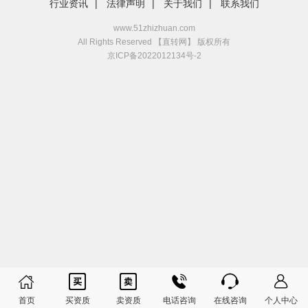
行业资讯
|
法律声明
|
关于我们
|
联系我们
www.51zhizhuan.com
All Rights Reserved 【直转网】 版权所有
京ICP备2022012134号-2






首页
买资质
卖资质
电话咨询
在线咨询
个人中心